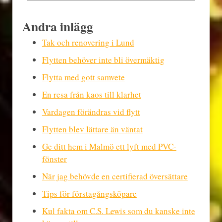
Andra inlägg
Tak och renovering i Lund
Flytten behöver inte bli övermäktig
Flytta med gott samvete
En resa från kaos till klarhet
Vardagen förändras vid flytt
Flytten blev lättare än väntat
Ge ditt hem i Malmö ett lyft med PVC-
fönster
När jag behövde en certifierad översättare
Tips för förstagångsköpare
Kul fakta om C.S. Lewis som du kanske inte