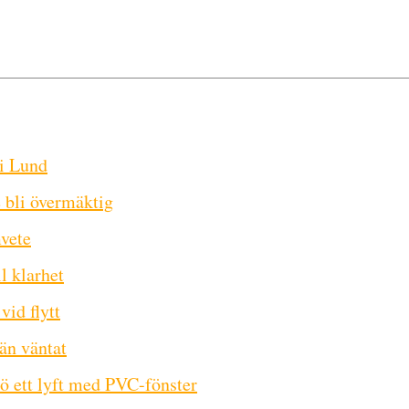
 i Lund
e bli övermäktig
mvete
ll klarhet
vid flytt
 än väntat
ö ett lyft med PVC-fönster