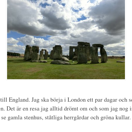
till England. Jag ska börja i London ett par dagar och s
n. Det är en resa jag alltid drömt om och som jag nog in
 se gamla stenhus, ståtliga herrgårdar och gröna kullar. 