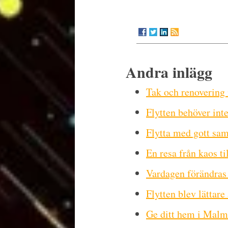
Andra inlägg
Tak och renovering
Flytten behöver int
Flytta med gott sa
En resa från kaos ti
Vardagen förändras 
Flytten blev lättare
Ge ditt hem i Malm