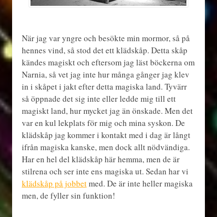
När jag var yngre och besökte min mormor, så på
hennes vind, så stod det ett klädskåp. Detta skåp
kändes magiskt och eftersom jag läst böckerna om
Narnia, så vet jag inte hur många gånger jag klev
in i skåpet i jakt efter detta magiska land. Tyvärr
så öppnade det sig inte eller ledde mig till ett
magiskt land, hur mycket jag än önskade. Men det
var en kul lekplats för mig och mina syskon. De
klädskåp jag kommer i kontakt med i dag är långt
ifrån magiska kanske, men dock allt nödvändiga.
Har en hel del klädskåp här hemma, men de är
stilrena och ser inte ens magiska ut. Sedan har vi
klädskåp på jobbet
med. De är inte heller magiska
men, de fyller sin funktion!