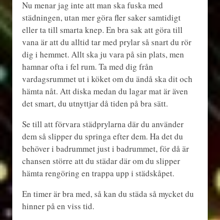
Nu menar jag inte att man ska fuska med
städningen, utan mer göra fler saker samtidigt
eller ta till smarta knep. En bra sak att göra till
vana är att du alltid tar med prylar så snart du rör
dig i hemmet. Allt ska ju vara på sin plats, men
hamnar ofta i fel rum. Ta med dig från
vardagsrummet ut i köket om du ändå ska dit och
hämta nåt. Att diska medan du lagar mat är även
det smart, du utnyttjar då tiden på bra sätt.
Se till att förvara städprylarna där du använder
dem så slipper du springa efter dem. Ha det du
behöver i badrummet just i badrummet, för då är
chansen större att du städar där om du slipper
hämta rengöring en trappa upp i städskåpet.
En timer är bra med, så kan du städa så mycket du
hinner på en viss tid.