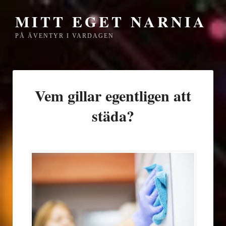
MITT EGET NARNIA
PÅ ÄVENTYR I VARDAGEN
Vem gillar egentligen att
städa?